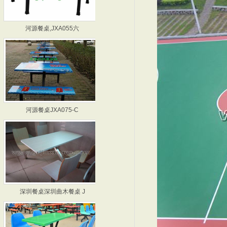
河源餐桌,JXA055六
深圳餐桌,JXA064六
河源餐桌JXA075-C
广州餐桌 JXA078-
深圳餐桌深圳曲木餐桌 J
惠州餐桌 JXA099