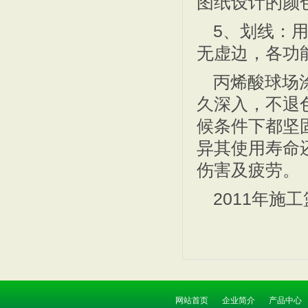
图纸设计的颜
5、划线：
无虚边，各功
丙烯酸球场
JXB-B017 大管独
JXB-B015-A 大
久深入，不退
候条件下都坚
异其使用寿命
伤害及疲劳。
JXB-B012 脚锁全
JXB-B011 箱式配
2011年施
网站首页
企业简介
产品中心
惠阳篮球架厂家 JXB-
JXB-B006 铸铁底