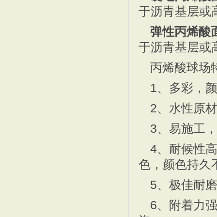
于沥青基层或
南昌篮球场,2011年南
篮球场建设/球场建设-深
弹性丙烯酸
于沥青基层或
丙烯酸球场
1、多彩，
硬地丙烯酸球场样板/丙烯
2019水性环保丙烯酸球
2、水性原材
3、易施工
4、耐候性
色，颜色持久
2010年丙烯酸篮球场施
2010施工丙烯酸篮球场
5、极佳耐
6、附着力