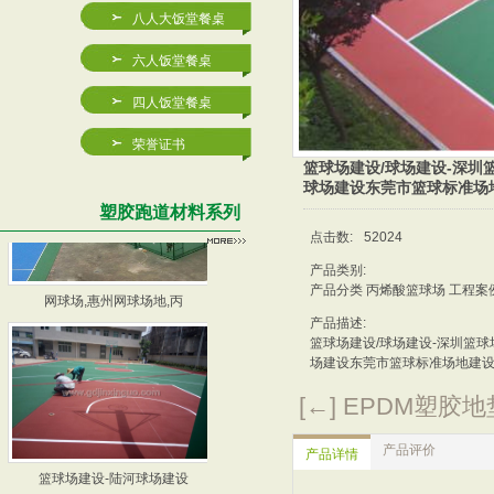
八人大饭堂餐桌
六人饭堂餐桌
2023塑胶篮球场/塑胶
篮球场施工厂家,惠州篮球
四人饭堂餐桌
荣誉证书
篮球场建设/球场建设-深圳
球场建设东莞市篮球标准场
塑胶跑道材料系列
点击数:
52024
产品类别:
网球场,惠州网球场地,丙
深圳网球场,深圳网球场地
产品分类 丙烯酸篮球场 工程案
产品描述:
篮球场建设/球场建设-深圳篮
场建设东莞市篮球标准场地建
[←] EPDM塑胶
产品评价
篮球场建设-陆河球场建设
篮球场建设厂家-深圳蓝球
产品详情