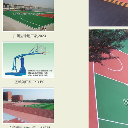
广州篮球场厂家,2023
深圳篮球架厂家,JXB0
篮球架厂家,JXB-B0
广州篮球架厂家,JXB-
东莞明珠实验中学，东莞塑
2011九江学院混合型塑