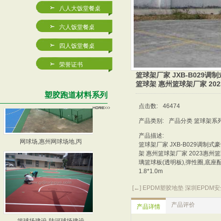
八人大饭堂餐桌
六人饭堂餐桌
四人饭堂餐桌
2023塑胶篮球场/塑胶
篮球场施工厂家,惠州篮球
荣誉证书
篮球架厂家 JXB-B029调
篮球架 惠州篮球架厂家 20
塑胶跑道材料系列
点击数:
46474
产品类别:
产品分类 篮球架系
网球场,惠州网球场地,丙
深圳网球场,深圳网球场地
产品描述:
篮球架厂家 JXB-B029调制式
架 惠州篮球架厂家 2023惠州
璃篮球板(透明板),弹性圈,底座
1.8*1.0m
[←] EPDM塑胶地垫 深圳EPDM
产品评价
产品详情
篮球场建设-陆河球场建设
篮球场建设厂家-深圳蓝球