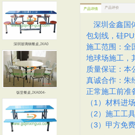
产品评价
产品详情
深圳金鑫国体
包划线，硅P
深圳玻璃钢餐桌,JXA0
惠州玻璃钢餐桌,JXA0
施工范围：全
地球场施工，
质量保证：本
真诚合作：
朱经
饭堂餐桌,JXA004-
深圳食堂餐桌厂家,JXA
正常施工前准
（1）材料进场
（2）施工工
（3）甲方免