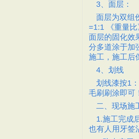
3、面层：
面层为双组
南昌篮球场,2011年南
篮球场建设/球场建设-深
=1:1 《重
面层的固化效
分多道涂于加
施工，施工后
硬地丙烯酸球场样板/丙烯
2019水性环保丙烯酸球
4、划线
划线漆按1
毛刷刷涂即可
二、现场施
2010年丙烯酸篮球场施
2010施工丙烯酸篮球场
1.施工完
也有人用牙签