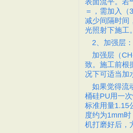
表面流平。若
深圳塑胶跑道，人造草坪
深圳篮球场，塑胶跑道铺设
＝，需加入（
减少间隔时间
光照射下施工
2、加强层
加强层（CH
深圳篮球场,深圳龙岗篮球
EPDM塑胶地垫 深圳E
致。施工前根
况下可适当加
如果觉得流
桶硅PU用一
深圳餐桌,深圳饭堂餐桌,
深圳饭堂餐桌,深圳食堂餐
标准用量1.1
度约为1mm
机打磨好后，