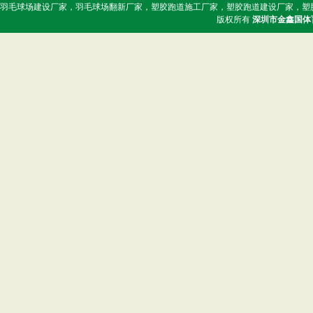
羽毛球场建设厂家，羽毛球场翻新厂家，塑胶跑道施工厂家，塑胶跑道建设厂家，塑
版权所有
深圳市金鑫国体
JXB-B017 大管独
JXB-B015-A 大
JXB-B012 脚锁全
JXB-B011 箱式配
惠阳篮球架厂家 JXB-
JXB-B006 铸铁底