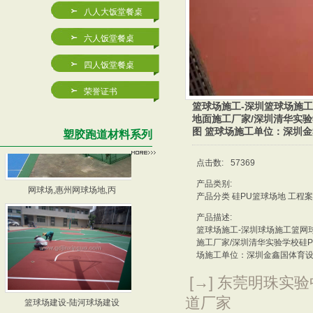
八人大饭堂餐桌
六人饭堂餐桌
四人饭堂餐桌
2023塑胶篮球场/塑胶
篮球场施工厂家,惠州篮球
荣誉证书
篮球场施工-深圳篮球场施
地面施工厂家/深圳清华实验
图 篮球场施工单位：深圳
塑胶跑道材料系列
点击数:
57369
网球场,惠州网球场地,丙
深圳网球场,深圳网球场地
产品类别:
产品分类 硅PU篮球场地 工程
产品描述:
篮球场施工-深圳球场施工篮网
施工厂家/深圳清华实验学校硅P
场施工单位：深圳金鑫国体育
[→] 东莞明珠实
篮球场建设-陆河球场建设
篮球场建设厂家-深圳蓝球
道厂家