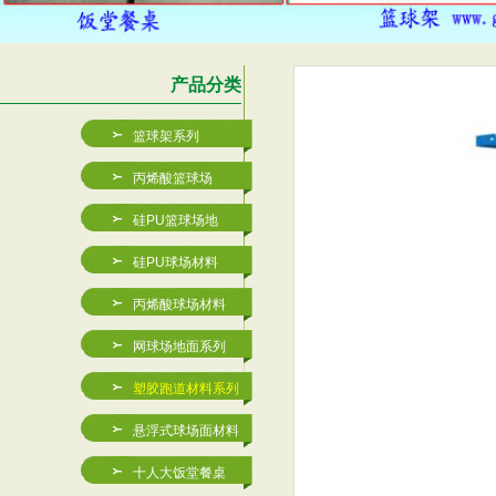
产品分类
篮球架系列
丙烯酸篮球场
硅PU篮球场地
硅PU球场材料
丙烯酸球场材料
JXB-A001玻璃钢篮
丙烯酸篮球场厂家-深圳金
网球场地面系列
塑胶跑道材料系列
悬浮式球场面材料
十人大饭堂餐桌