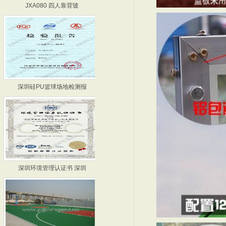
深圳硅PU篮球场地检测报
硅PU篮球场检测报告 深
深圳环境管理认证书 深圳
篮球场施工-深圳篮球场施