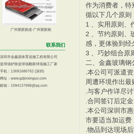
作为消费者，特
循以下几个
1 、实用原则
广州塑胶跑道-广州塑胶跑
混合型塑胶跑道工序，深圳
2 、节约原则
感，更体验到经
联系我们
3 、巧妙组合
深圳市金鑫国体育设施工程有限公司
二、金鑫玻璃钢
篮球场铲除篮球场翻新球场施工厂家
.本公司可派遣
手机：13691686762 (深圳)
塑胶跑道材料，深圳透气塑
中山塑胶跑道，中山蟠龙小
网址：
www.gdjinxinguo.com
周遭环境作出最
邮箱：1094137998@qq.com
.与客户作详尽
.合同签订后定
.本公司深圳市
市要适当加运费
深圳塑胶跑道，人造草坪
深圳篮球场，塑胶跑道铺设
.物品到达现场