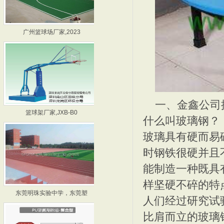
广州篮球场厂家,2023
深圳篮球架厂家,JXB0
一、金鑫公司
篮球架厂家,JXB-B0
广州篮球架厂家,JXB-
什么叫玻璃钢？
玻璃具有硬而易
时钢铁很硬并且
能制造一种既具
样坚硬不碎的特
东莞明珠实验中学，东莞塑
2011九江学院混合型塑
人们经过研究试
比肩而立的玻璃