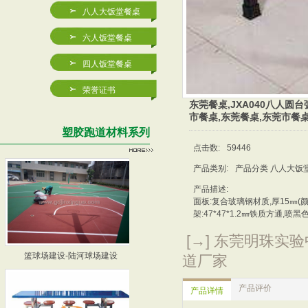
八人大饭堂餐桌
2023塑胶篮球场/塑胶
篮球场施工厂家,惠州篮球
六人饭堂餐桌
四人饭堂餐桌
荣誉证书
东莞餐桌,JXA040八人圆
市餐桌,东莞餐桌,东莞市餐
网球场,惠州网球场地,丙
塑胶跑道材料系列
深圳网球场,深圳网球场地
点击数:
59446
产品类别:
产品分类 八人大饭
产品描述:
面板:复合玻璃钢材质,厚15㎜(颜
架:47*47*1.2㎜铁质方通,喷黑
[→] 东莞明珠实
篮球场建设-陆河球场建设
篮球场建设厂家-深圳蓝球
道厂家
产品评价
产品详情