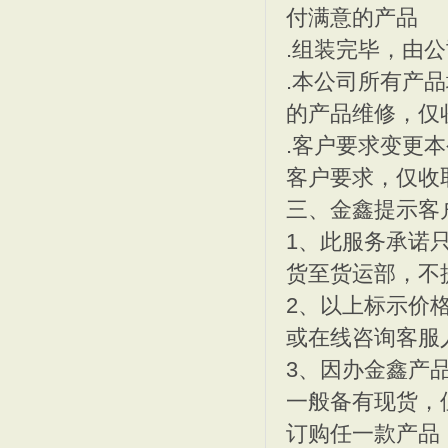
付满意的产品
.组装完毕，由
.本公司所有产
的产品维修，仅
深圳篮球场,深圳龙岗篮球
EPDM塑胶地垫 深圳E
.客户要求变更
客户要求，仅收
三、金鑫提示客
1、此服务承诺
货至货运部，不
深圳餐桌,深圳饭堂餐桌,
深圳饭堂餐桌,深圳食堂餐
2、以上标示价
或在线咨询客服
3、因办金鑫产
一般备有现货，
订购任一款产品
南昌篮球场,2011年南
篮球场建设/球场建设-深