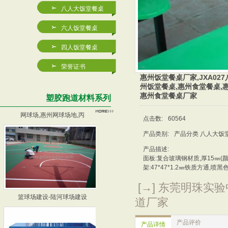
八人大饭堂餐桌
2023塑胶篮球场/塑胶
篮球场施工厂家,惠州篮球
六人饭堂餐桌
四人饭堂餐桌
荣誉证书
惠州饭堂餐桌厂家,JXA02
州饭堂餐桌,惠州食堂餐桌,
惠州食堂餐桌厂家
塑胶跑道材料系列
网球场,惠州网球场地,丙
深圳网球场,深圳网球场地
点击数:
60564
产品类别:
产品分类 八人大饭
产品描述:
面板:复合玻璃钢材质,厚15㎜(颜
架:47*47*1.2㎜铁质方通,喷黑
[→] 东莞明珠实
篮球场建设-陆河球场建设
篮球场建设厂家-深圳蓝球
道厂家
产品评价
产品详情