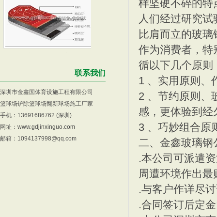
样坚硬不碎的特
人们经过研究试
比肩而立的玻璃
广州塑胶跑道-广州塑胶跑
混合型塑胶跑道工序，深圳
作为消费者，特
循以下几个
联系我们
1 、实用原则
深圳市金鑫国体育设施工程有限公司
2 、节约原则
篮球场铲除篮球场翻新球场施工厂家
感，更体验到经
手机：13691686762 (深圳)
塑胶跑道材料，深圳透气塑
中山塑胶跑道，中山蟠龙小
3 、巧妙组合
网址：
www.gdjinxinguo.com
邮箱：1094137998@qq.com
二、金鑫玻璃钢
.本公司可派遣
周遭环境作出最
.与客户作详尽
深圳塑胶跑道，人造草坪
深圳篮球场，塑胶跑道铺设
.合同签订后定