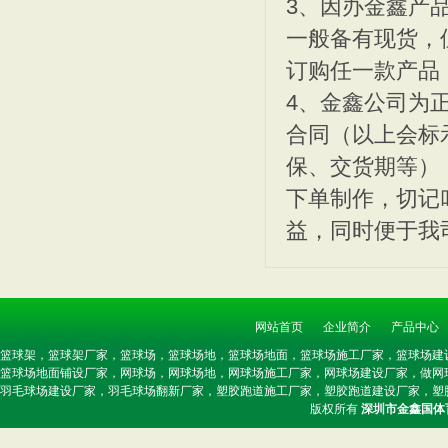
3、因办金鑫产
南昌篮球场,2011年南
篮球场建设/球场建设-深
一般备有现货，
订购任一款产品
4、金鑫公司为
合同（以上会标
保、交货期等）
硬地丙烯酸球场样板/丙烯
2019水性环保丙烯酸球
下单制作，切记
益，同时便于我
2010年丙烯酸篮球场施
2010施工丙烯酸篮球场
网站首页
企业简介
产品中心
篮球架，篮球架厂家，篮球场，篮球场地，篮球场地面，篮球场施工厂家，篮球场建
篮球场地面铺设厂家，网球场，网球场地，网球场施工厂家，网球场建设厂家，做网
羽毛球场建设厂家，羽毛球场翻新厂家，塑胶跑道施工厂家，塑胶跑道建设厂家，塑
版权所有
深圳市金鑫国体