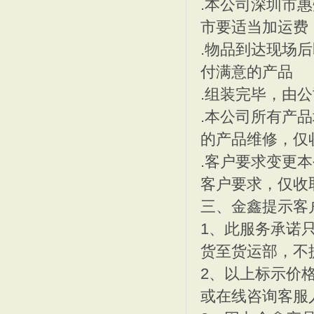
.本公司深圳市
市要适当加运费
.物品到达现场
付满意的产品
深圳篮球场,深圳龙岗篮球
EPDM塑胶地垫 深圳E
.组装完毕，由
.本公司所有产
的产品维修，仅
.客户要求变更
客户要求，仅收
深圳餐桌,深圳饭堂餐桌,
深圳饭堂餐桌,深圳食堂餐
三、金鑫提示客
1、此服务承诺
货至货运部，不
2、以上标示价
或在线咨询客服