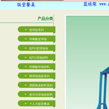
产品分类
篮球架系列
丙烯酸篮球场
硅PU篮球场地
硅PU球场材料
丙烯酸球场材料
网球场地面系列
JXB-A001玻璃钢篮
丙烯酸篮球场厂家-深圳金
塑胶跑道材料系列
悬浮式球场面材料
十人大饭堂餐桌