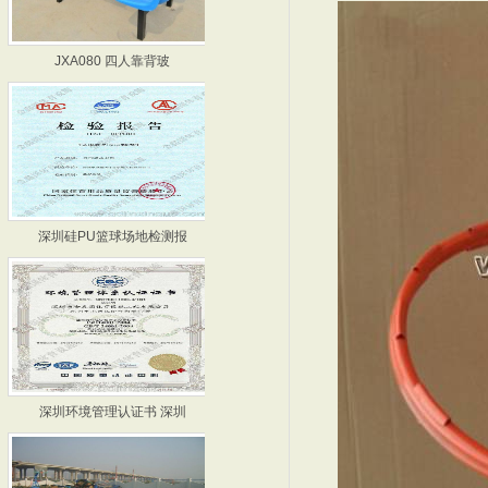
JXA080 四人靠背玻
篮球场厂家-河源篮球场厂
深圳硅PU篮球场地检测报
硅PU篮球场检测报告 深
深圳环境管理认证书 深圳
篮球场施工-深圳篮球场施